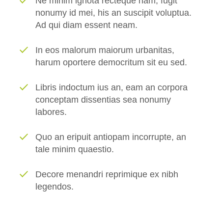
Ne minim ignota recteque nam, fugit
nonumy id mei, his an suscipit voluptua.
Ad qui diam essent neam.
In eos malorum maiorum urbanitas,
harum oportere democritum sit eu sed.
Libris indoctum ius an, eam an corpora
conceptam dissentias sea nonumy
labores.
Quo an eripuit antiopam incorrupte, an
tale minim quaestio.
Decore menandri reprimique ex nibh
legendos.